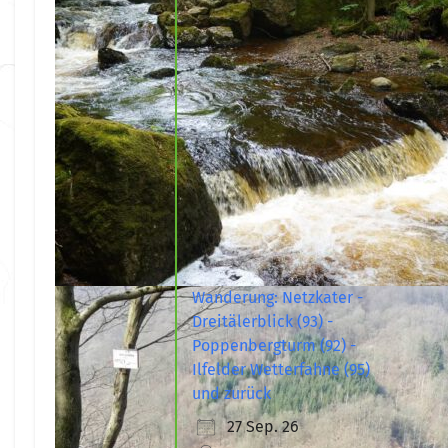
Wanderung: Netzkater -
Dreitälerblick (93) -
Poppenbergturm (92) -
Ilfelder Wetterfahne (95)
und zurück
27 Sep. 26