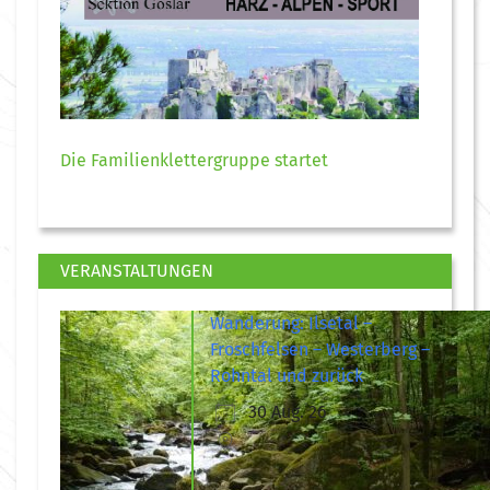
Die Familienklettergruppe startet
VERANSTALTUNGEN
Wanderung: Ilsetal –
Froschfelsen – Westerberg –
Rohntal und zurück
30 Aug. 26