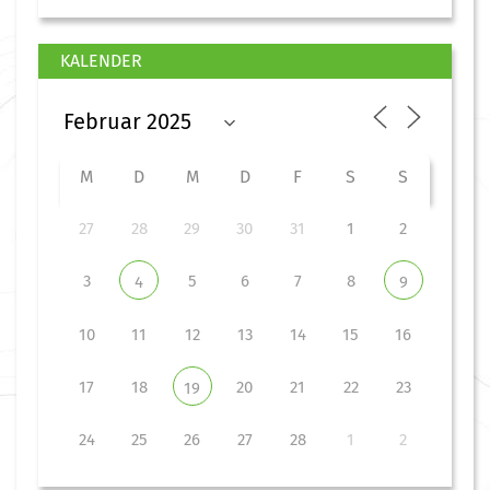
KALENDER
M
D
M
D
F
S
S
27
28
29
30
31
1
2
3
5
6
7
8
4
9
10
11
12
13
14
15
16
17
18
20
21
22
23
19
24
25
26
27
28
1
2