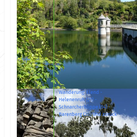
Wanderung: Elend -
Helenenruh (21) -
Schnarcherklippe (14) -
Barenberg (20) und zurück
29 Nov. 26