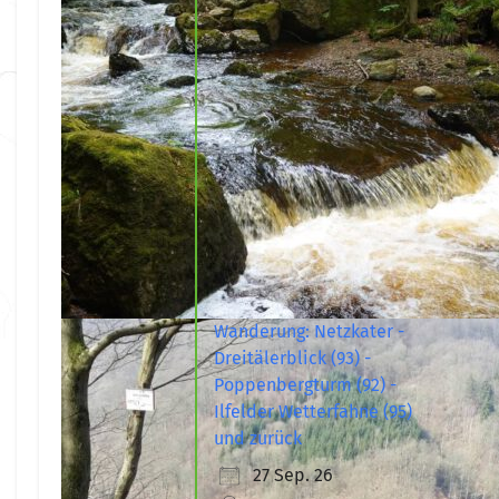
Wanderung: Netzkater -
Dreitälerblick (93) -
Poppenbergturm (92) -
Ilfelder Wetterfahne (95)
und zurück
27 Sep. 26