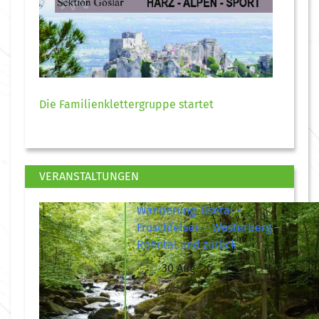
Die Familienklettergruppe startet
VERANSTALTUNGEN
Wanderung: Ilsetal –
Froschfelsen – Westerberg –
Rohntal und zurück
30 Aug. 26