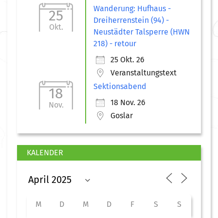
Wanderung: Hufhaus -
25
Dreiherrenstein (94) -
Okt.
Neustädter Talsperre (HWN
218) - retour
25 Okt. 26
Veranstaltungstext
Sektionsabend
18
18 Nov. 26
Nov.
Goslar
KALENDER
M
D
M
D
F
S
S