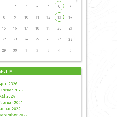
1
2
3
4
5
7
6
8
9
10
11
12
14
13
15
16
17
18
19
20
21
22
23
24
25
26
27
28
29
30
1
2
3
4
5
ARCHIV
April 2026
Februar 2025
Mai 2024
Februar 2024
Januar 2024
Dezember 2022