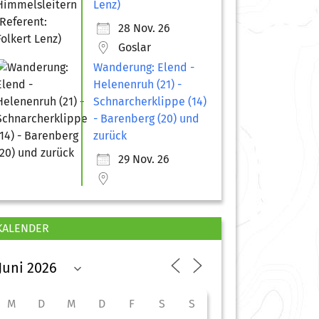
Lenz)
28 Nov. 26
Goslar
Wanderung: Elend -
Helenenruh (21) -
Schnarcherklippe (14)
- Barenberg (20) und
zurück
29 Nov. 26
KALENDER
M
D
M
D
F
S
S