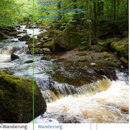
Froschfelsen –
Westerberg – Rohntal
und zurück
30 Aug. 26
Wanderung: