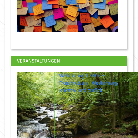
VERANSTALTUNGEN
Wanderung: Ilsetal –
Froschfelsen – Westerberg –
Rohntal und zurück
30 Aug. 26