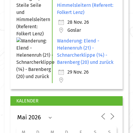
Himmelsleitern (Referent:
Folkert Lenz)
28 Nov. 26
Goslar
Wanderung: Elend -
Helenenruh (21) -
Schnarcherklippe (14) -
Barenberg (20) und zurück
29 Nov. 26
KALENDER
M
D
M
D
F
S
S