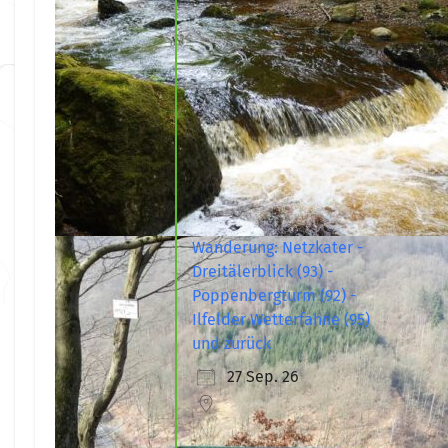
Wanderung: Netzkater -
Dreitälerblick (93) -
Poppenbergturm (92) -
Ilfelder Wetterfahne (95)
und zurück
27 Sep. 26