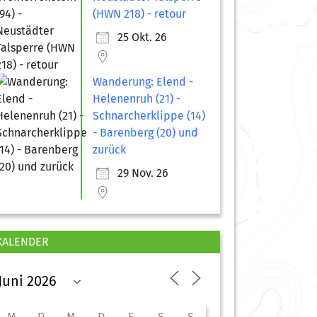
(HWN 218) - retour
25 Okt. 26
Wanderung: Elend -
Helenenruh (21) -
Schnarcherklippe (14)
- Barenberg (20) und
zurück
29 Nov. 26
KALENDER
M
D
M
D
F
S
S