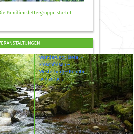
Die Familienklettergruppe startet
VERANSTALTUNGEN
Wanderung: Ilsetal –
Froschfelsen –
Westerberg – Rohntal
und zurück
30 Aug. 26