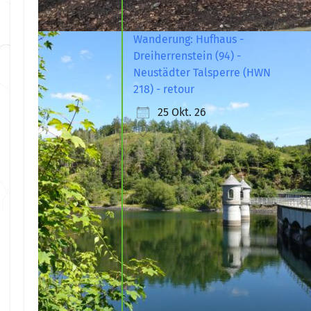
Wanderung: Hufhaus -
Dreiherrenstein (94) -
Neustädter Talsperre (HWN
218) - retour
25 Okt. 26