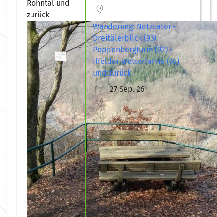
Wanderung: Netzkater -
Dreitälerblick (93) -
Poppenbergturm (92) -
Ilfelder Wetterfahne (95)
und zurück
27 Sep. 26