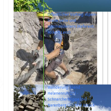
Öffentlicher Vortrag: Alpen-
Steile Seile und
Himmelsleitern (Referent:
Folkert Lenz)
28 Nov. 26
Goslar
Wanderung: Elend -
Helenenruh (21) -
Schnarcherklippe (14) -
Barenberg (20) und zurück