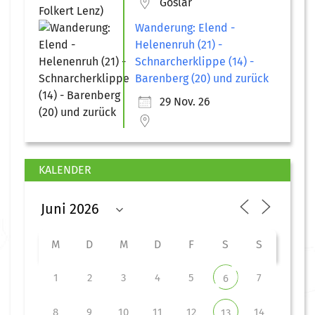
Goslar
Wanderung: Elend -
Helenenruh (21) -
Schnarcherklippe (14) -
Barenberg (20) und zurück
29 Nov. 26
KALENDER
M
D
M
D
F
S
S
1
2
3
4
5
7
6
8
9
10
11
12
14
13