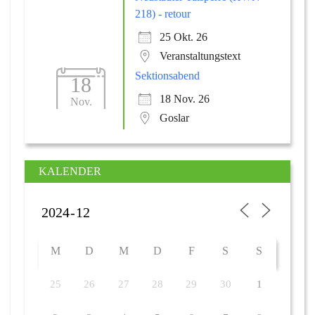
218) - retour
25 Okt. 26
Veranstaltungstext
Sektionsabend
18
18 Nov. 26
Nov.
Goslar
KALENDER
M
D
M
D
F
S
S
25
26
27
28
29
30
1