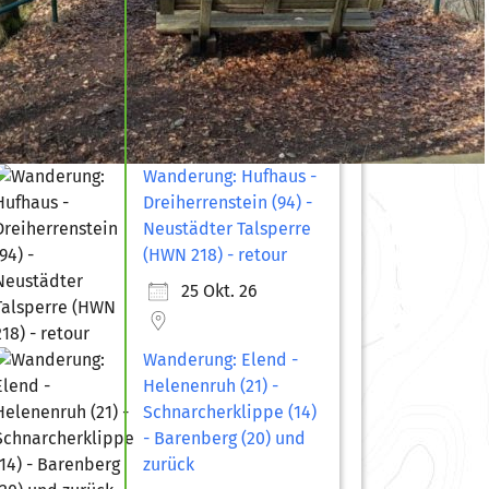
Wanderung: Hufhaus -
Dreiherrenstein (94) -
Neustädter Talsperre
(HWN 218) - retour
25 Okt. 26
Wanderung: Elend -
Helenenruh (21) -
Schnarcherklippe (14)
- Barenberg (20) und
zurück