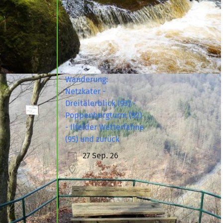
Wanderung:
Netzkater -
Dreitälerblick (93) -
Poppenbergturm (92)
- Ilfelder Wetterfahne
(95) und zurück
27 Sep. 26