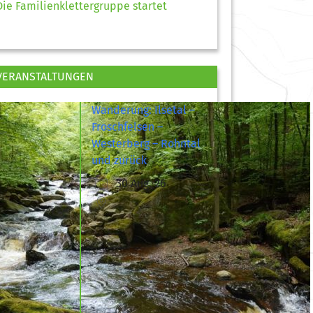
Die Familienklettergruppe startet
VERANSTALTUNGEN
Wanderung: Ilsetal –
Froschfelsen –
Westerberg – Rohntal
und zurück
30 Aug. 26