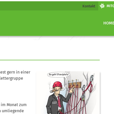
Kontakt
HOM
st gern in einer
Klettergruppe
l im Monat zum
in umliegende