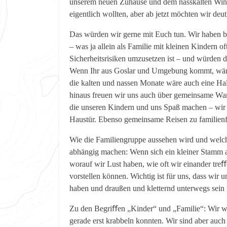
unserem neuen Zuhause und dem nasskalten Winter
eigentlich wollten, aber ab jetzt möchten wir deut
Das würden wir gerne mit Euch tun. Wir haben b
– was ja allein als Familie mit kleinen Kindern 
Sicherheitsrisiken umzusetzen ist – und würden d
Wenn Ihr aus Goslar und Umgebung kommt, wäre
die kalten und nassen Monate wäre auch eine Hall
hinaus freuen wir uns auch über gemeinsame Wan
die unseren Kindern und uns Spaß machen – wir h
Haustür. Ebenso gemeinsame Reisen zu familienf
Wie die Familiengruppe aussehen wird und welche
abhängig machen: Wenn sich ein kleiner Stamm 
worauf wir Lust haben, wie oft wir einander tr
vorstellen können. Wichtig ist für uns, dass wir 
haben und draußen und kletternd unterwegs sein
Zu den Begriﬀen „Kinder“ und „Familie“: Wir war
gerade erst krabbeln konnten. Wir sind aber auc