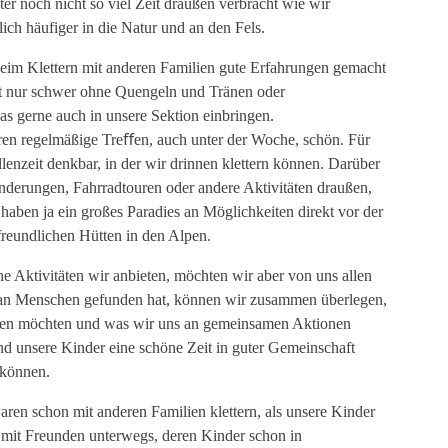
 noch nicht so viel Zeit draußen verbracht wie wir
lich häufiger in die Natur und an den Fels.
eim Klettern mit anderen Familien gute Erfahrungen gemacht
oft nur schwer ohne Quengeln und Tränen oder
as gerne auch in unsere Sektion einbringen.
n regelmäßige Treﬀen, auch unter der Woche, schön. Für
enzeit denkbar, in der wir drinnen klettern können. Darüber
derungen, Fahrradtouren oder andere Aktivitäten draußen,
aben ja ein großes Paradies an Möglichkeiten direkt vor der
reundlichen Hütten in den Alpen.
 Aktivitäten wir anbieten, möchten wir aber von uns allen
an Menschen gefunden hat, können wir zusammen überlegen,
eﬀen möchten und was wir uns an gemeinsamen Aktionen
und unsere Kinder eine schöne Zeit in guter Gemeinschaft
 können.
en schon mit anderen Familien klettern, als unsere Kinder
h mit Freunden unterwegs, deren Kinder schon in