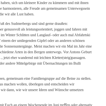
 haben, sich um kleinere Kinder zu kümmern und mit ihnen
ruppe harmonieren, alle Freude am gemeinsamen Unterwegssein
ie wir alle Lust
haben.
Fuß des Sudmerbergs und sind gerne draußen:
her genussvoll als leistungsorientiert, joggen und fahren mit
im Winter Schlitten und Langlauf- oder auch mal Abfahrtski
f einem der umliegenden Gipfel oder an anderen schönen
die Sonnenuntergänge. Meist machen wir ein Mal im Jahr eine
rschiedene Arten in den Bergen unterwegs. Vor Antons Geburt
, jetzt eher wandernd mit leichten Kletter(steig)passagen.
der andere Mittelgebirge mit Übernachtungen im Bulli
en, gemeinsam eine Familiengruppe auf die Beine zu stellen.
s machen wollen, überlegen und entscheiden wir
 wir dann, wie wir unsere Ideen und Wünsche umsetzen
it Euch an einem Wochenende im Juni treﬀen oder alternativ