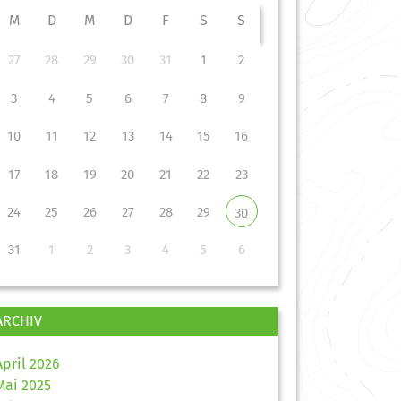
M
D
M
D
F
S
S
27
28
29
30
31
1
2
3
4
5
6
7
8
9
10
11
12
13
14
15
16
17
18
19
20
21
22
23
24
25
26
27
28
29
30
31
1
2
3
4
5
6
ARCHIV
April 2026
Mai 2025