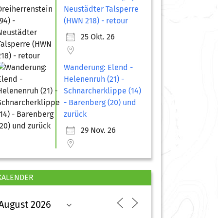
Neustädter Talsperre
(HWN 218) - retour
25 Okt. 26
Wanderung: Elend -
Helenenruh (21) -
Schnarcherklippe (14)
- Barenberg (20) und
zurück
29 Nov. 26
KALENDER