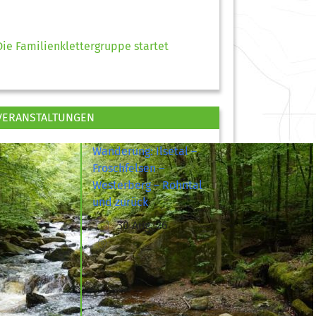
Die Familienklettergruppe startet
VERANSTALTUNGEN
Wanderung: Ilsetal –
Froschfelsen –
Westerberg – Rohntal
und zurück
30 Aug. 26