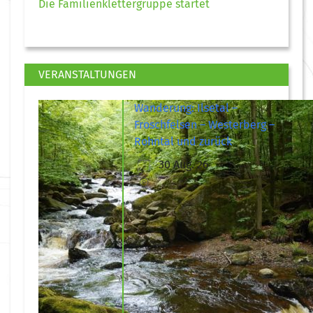
Die Familienklettergruppe startet
VERANSTALTUNGEN
Wanderung: Ilsetal –
Froschfelsen – Westerberg –
Rohntal und zurück
30 Aug. 26