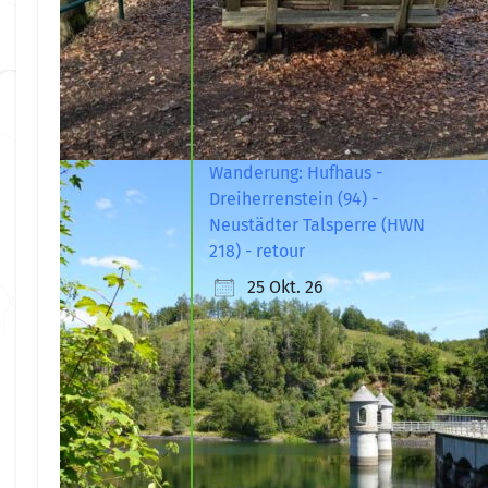
Wanderung: Hufhaus -
Dreiherrenstein (94) -
Neustädter Talsperre (HWN
218) - retour
25 Okt. 26