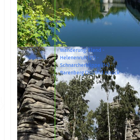
Wanderung: Elend -
Helenenruh (21) -
Schnarcherklippe (14) -
Barenberg (20) und zurück
29 Nov. 26