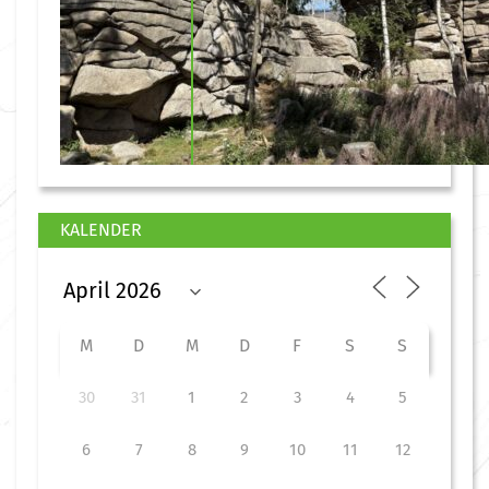
KALENDER
M
D
M
D
F
S
S
30
31
1
2
3
4
5
6
7
8
9
10
11
12