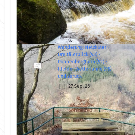
Wanderung: Netzkater -
Dreitälerblick (93) -
Poppenbergturm (92) -
Ilfelder Wetterfahne (95)
und zurück
27 Sep. 26