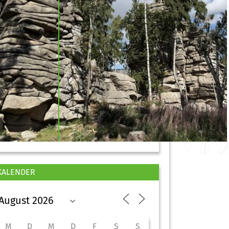
KALENDER
M
D
M
D
F
S
S