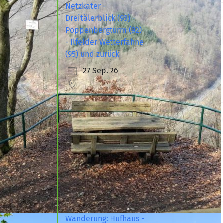
Netzkater -
Dreitälerblick (93) -
Poppenbergturm (92)
- Ilfelder Wetterfahne
(95) und zurück
27 Sep. 26
Wanderung: Hufhaus -