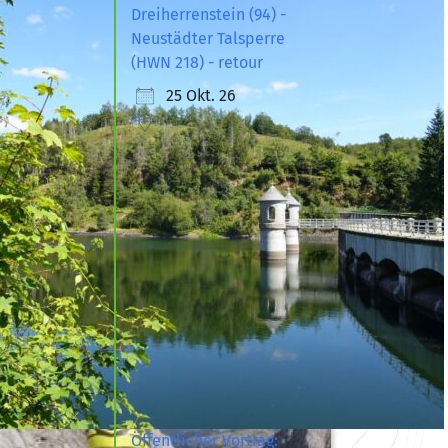
Dreiherrenstein (94) -
Neustädter Talsperre
(HWN 218) - retour
25 Okt. 26
Öffentlicher Vortrag: