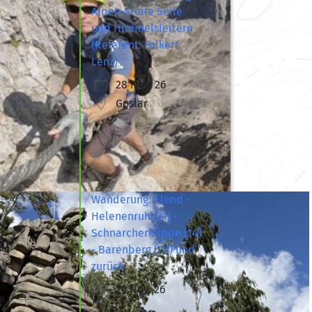
Alpen-Steile Seile
und Himmelsleitern
(Referent: Folkert
Lenz)
28 Nov. 26
Goslar
Wanderung: Elend -
Helenenruh (21) -
Schnarcherklippe (14)
- Barenberg (20) und
zurück
29 Nov. 26