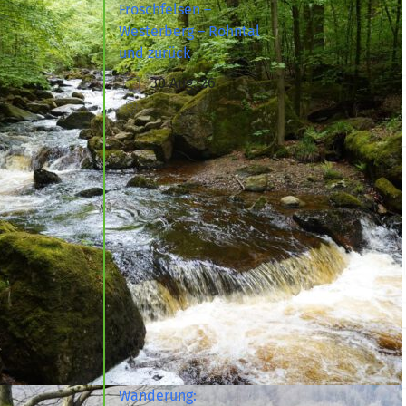
Froschfelsen –
Westerberg – Rohntal
und zurück
30 Aug. 26
Wanderung: