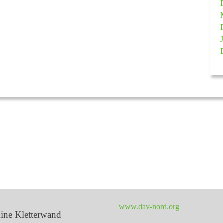
www.dav-nord.org
ine Kletterwand