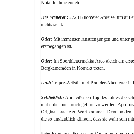
Notaufnahme endete.
Des Weiteren:
2728 Kilometer Anreise, um auf 
nichts sieht.
Oder:
Mit immensen Anstrengungen und unter gr
erstbegangen ist.
Oder:
Im Sportklettermekka Arco gleich am erste
Bergkameraden in Kontakt treten.
Und:
Trapez-Artistik und Boulder-Abenteuer in 
Schließlich:
Am heißesten Tag des Jahres die sch
und dabei auch noch gefilmt zu werden. Apropos: 
Originalsprache zu Wort kommen. Denn an den t
die so unglaublich klingen, dass sie wahr sein 
Peter Brunnerts literarischer Vortrag wird von gro