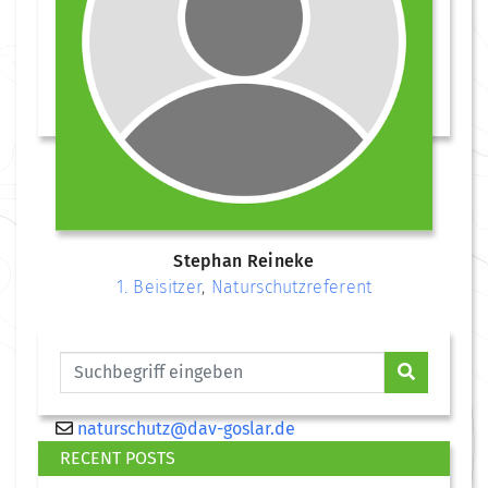
Stephan Reineke
1. Beisitzer
,
Naturschutzreferent
05339 610
naturschutz@dav-goslar.de
RECENT POSTS