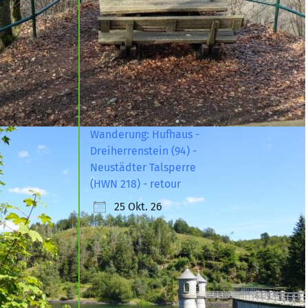
Wanderung: Hufhaus -
Dreiherrenstein (94) -
Neustädter Talsperre
(HWN 218) - retour
25 Okt. 26