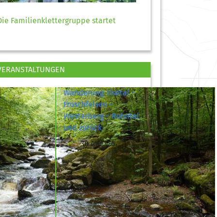
Die Familienklettergruppe startet
VERANSTALTUNGEN
Wanderung: Ilsetal –
Froschfelsen –
Westerberg – Rohntal
und zurück
30 Aug. 26