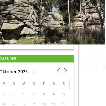
KALENDER
M
D
M
D
F
S
S
29
30
1
2
3
4
5
6
7
8
9
10
11
12