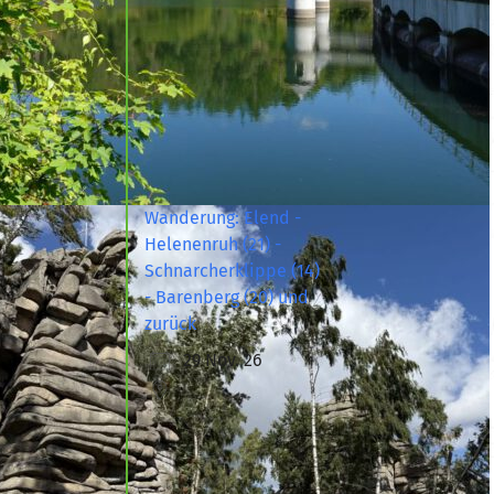
Wanderung: Elend -
Helenenruh (21) -
Schnarcherklippe (14)
- Barenberg (20) und
zurück
29 Nov. 26