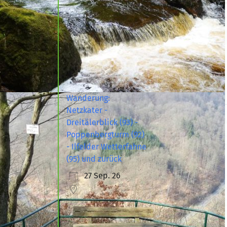
Wanderung:
Netzkater -
Dreitälerblick (93) -
Poppenbergturm (92)
- Ilfelder Wetterfahne
(95) und zurück
27 Sep. 26