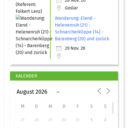
28 Nov. 26
Goslar
Wanderung: Elend -
Helenenruh (21) -
Schnarcherklippe (14) -
Barenberg (20) und zurück
29 Nov. 26
KALENDER
M
D
M
D
F
S
S
27
28
29
30
31
1
2