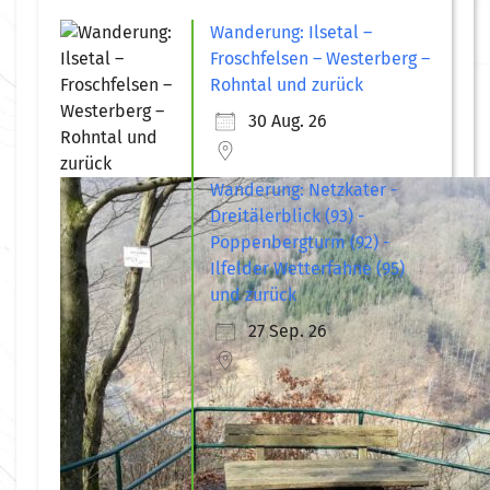
Wanderung: Ilsetal –
Froschfelsen – Westerberg –
Rohntal und zurück
30 Aug. 26
Wanderung: Netzkater -
Dreitälerblick (93) -
Poppenbergturm (92) -
Ilfelder Wetterfahne (95)
und zurück
27 Sep. 26