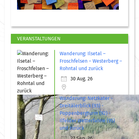
VERANSTALTUNGEN
Wanderung: Ilsetal –
Froschfelsen – Westerberg –
Rohntal und zurück
30 Aug. 26
Wanderung: Netzkater -
Dreitälerblick (93) -
Poppenbergturm (92) -
Ilfelder Wetterfahne (95)
und zurück
27 Sep. 26