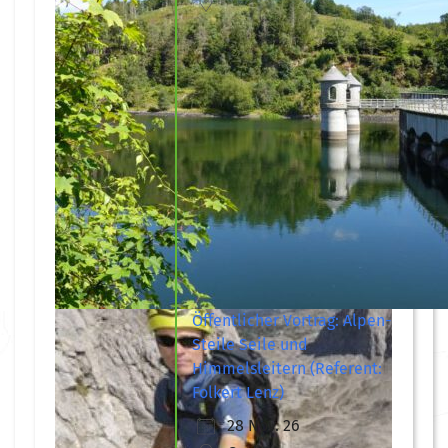
Öffentlicher Vortrag: Alpen-
Steile Seile und
Himmelsleitern (Referent:
Folkert Lenz)
28 Nov. 26