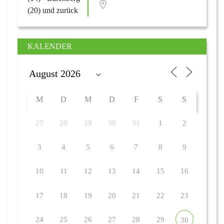
KALENDER
M
D
M
D
F
S
S
27
28
29
30
31
1
2
3
4
5
6
7
8
9
10
11
12
13
14
15
16
17
18
19
20
21
22
23
24
25
26
27
28
29
30