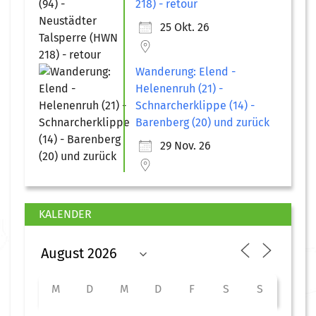
218) - retour
25 Okt. 26
Wanderung: Elend -
Helenenruh (21) -
Schnarcherklippe (14) -
Barenberg (20) und zurück
29 Nov. 26
KALENDER
M
D
M
D
F
S
S