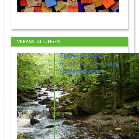
VERANSTALTUNGEN
Wanderung: Ilsetal –
Froschfelsen – Westerberg –
Rohntal und zurück
30 Aug. 26