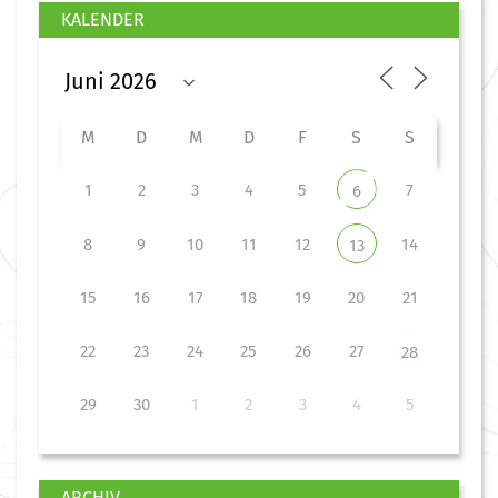
KALENDER
M
D
M
D
F
S
S
1
2
3
4
5
7
6
8
9
10
11
12
14
13
15
16
17
18
19
20
21
22
23
24
25
26
27
28
29
30
1
2
3
4
5
ARCHIV