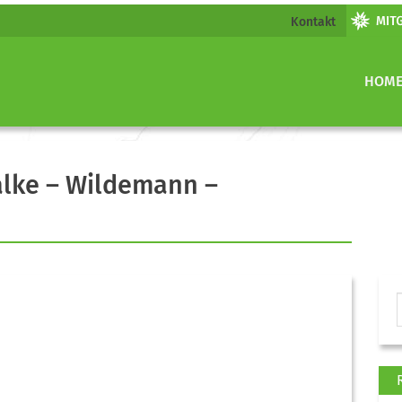
Kontakt
HOM
alke – Wildemann –