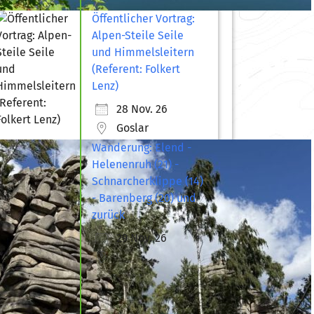
Öffentlicher Vortrag:
Alpen-Steile Seile
und Himmelsleitern
(Referent: Folkert
Lenz)
28 Nov. 26
Goslar
Wanderung: Elend -
Helenenruh (21) -
Schnarcherklippe (14)
- Barenberg (20) und
zurück
29 Nov. 26