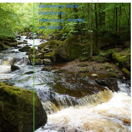
Wanderung: Ilsetal –
Froschfelsen –
Westerberg – Rohntal
und zurück
30 Aug. 26