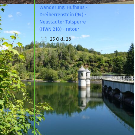
Wanderung: Hufhaus -
Dreiherrenstein (94) -
Neustädter Talsperre
(HWN 218) - retour
25 Okt. 26