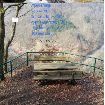
Wanderung:
Netzkater -
Dreitälerblick (93) -
Poppenbergturm (92)
- Ilfelder Wetterfahne
(95) und zurück
27 Sep. 26