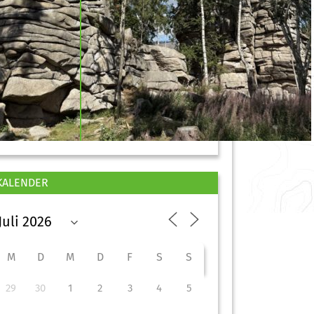
KALENDER
M
D
M
D
F
S
S
29
30
1
2
3
4
5