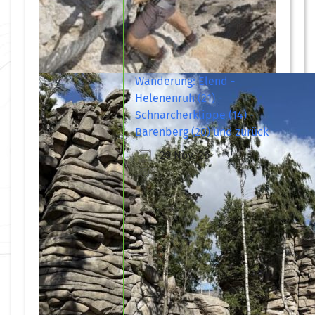
Wanderung: Elend -
Helenenruh (21) -
Schnarcherklippe (14) -
Barenberg (20) und zurück
29 Nov. 26