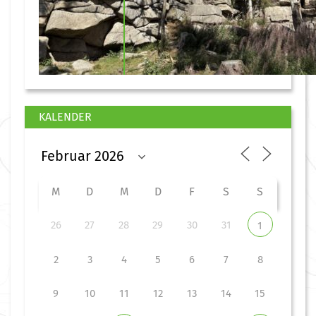
KALENDER
M
D
M
D
F
S
S
26
27
28
29
30
31
1
2
3
4
5
6
7
8
9
10
11
12
13
14
15