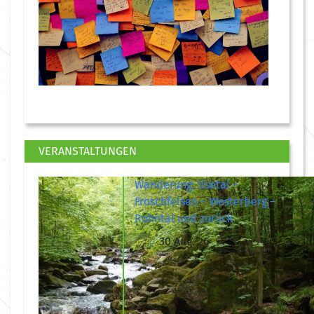
VERANSTALTUNGEN
Wanderung: Ilsetal –
Froschfelsen – Westerberg –
Rohntal und zurück
30 Aug. 26