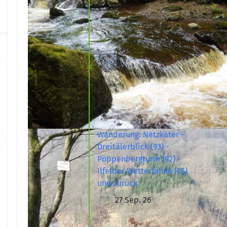
Wanderung: Netzkater -
Dreitälerblick (93) -
Poppenbergturm (92) -
Ilfelder Wetterfahne (95)
und zurück
27 Sep. 26