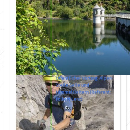
Öffentlicher Vortrag: Alpen-
Steile Seile und
Himmelsleitern (Referent:
Folkert Lenz)
28 Nov. 26
Goslar