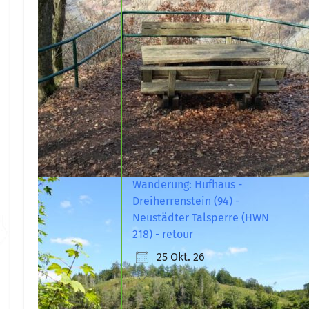
Wanderung: Hufhaus -
Dreiherrenstein (94) -
Neustädter Talsperre (HWN
218) - retour
25 Okt. 26