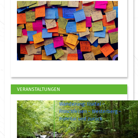
VERANSTALTUNGEN
Wanderung: Ilsetal –
Froschfelsen – Westerberg –
Rohntal und zurück
30 Aug. 26