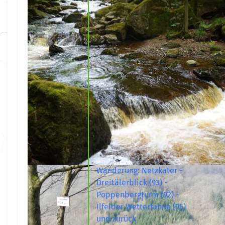
Wanderung: Netzkater -
Dreitälerblick (93) -
Poppenbergturm (92) -
Ilfelder Wetterfahne (95)
und zurück