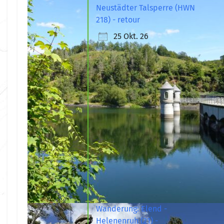
Neustädter Talsperre (HWN
218) - retour
25 Okt. 26
Wanderung: Elend -
Helenenruh (21) -