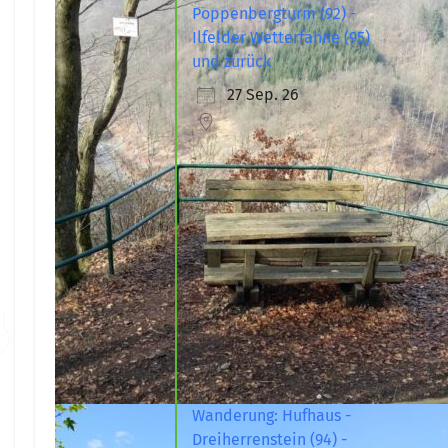
Poppenbergturm (92) -
Ilfelder Wetterfahne (95)
und zurück
27 Sep. 26
Wanderung: Hufhaus -
Dreiherrenstein (94) -