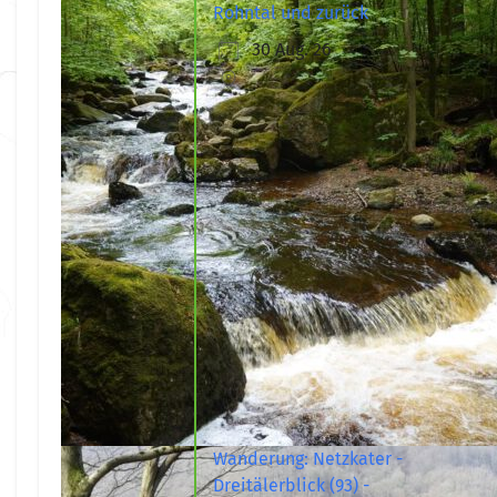
Rohntal und zurück
30 Aug. 26
Wanderung: Netzkater -
Dreitälerblick (93) -