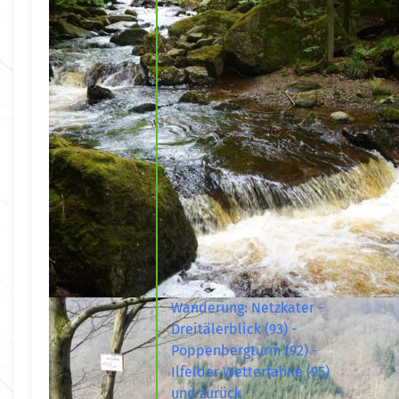
Wanderung: Netzkater -
Dreitälerblick (93) -
Poppenbergturm (92) -
Ilfelder Wetterfahne (95)
und zurück