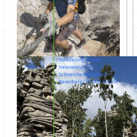
28 Nov. 26
Goslar
Wanderung: Elend -
Helenenruh (21) -
Schnarcherklippe (14) -
Barenberg (20) und zurück
29 Nov. 26