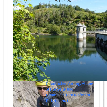
25 Okt. 26
Öffentlicher Vortrag: Alpen-
Steile Seile und
Himmelsleitern (Referent:
Folkert Lenz)