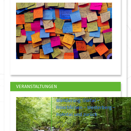
VERANSTALTUNGEN
Wanderung: Ilsetal –
Froschfelsen – Westerberg –
Rohntal und zurück
30 Aug. 26