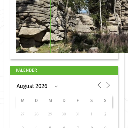
KALENDER
M
D
M
D
F
S
S
27
28
29
30
31
1
2
3
4
5
6
7
8
9