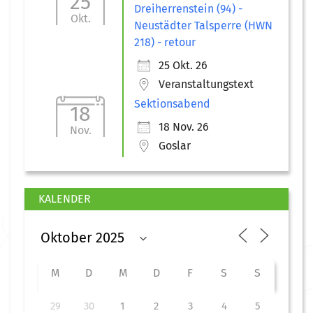
25
Dreiherrenstein (94) -
Okt.
Neustädter Talsperre (HWN
218) - retour
25 Okt. 26
Veranstaltungstext
Sektionsabend
18
18 Nov. 26
Nov.
Goslar
KALENDER
M
D
M
D
F
S
S
29
30
1
2
3
4
5