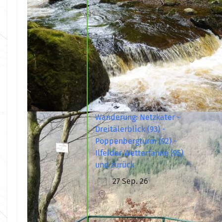
Wanderung: Netzkater -
Dreitälerblick (93) -
Poppenbergturm (92) -
Ilfelder Wetterfahne (95)
und zurück
27 Sep. 26