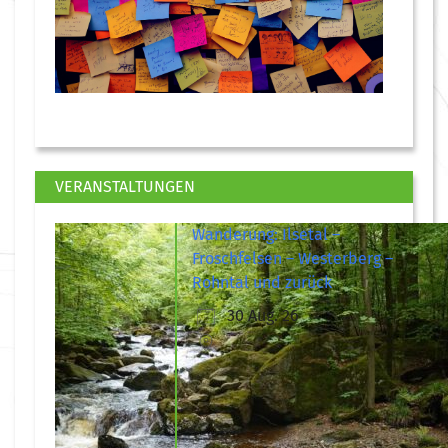
VERANSTALTUNGEN
Wanderung: Ilsetal –
Froschfelsen – Westerberg –
Rohntal und zurück
30 Aug. 26