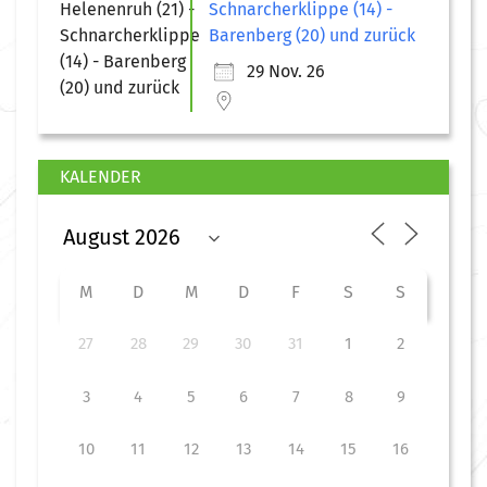
Schnarcherklippe (14) -
Barenberg (20) und zurück
29 Nov. 26
KALENDER
M
D
M
D
F
S
S
27
28
29
30
31
1
2
3
4
5
6
7
8
9
10
11
12
13
14
15
16