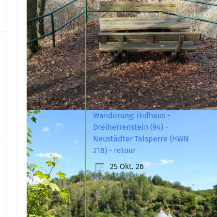
Wanderung: Hufhaus -
Dreiherrenstein (94) -
Neustädter Talsperre (HWN
218) - retour
25 Okt. 26