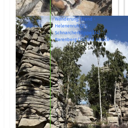
Wanderung: Elend -
Helenenruh (21) -
Schnarcherklippe (14) -
Barenberg (20) und zurück
29 Nov. 26