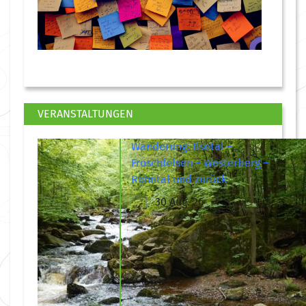
VERANSTALTUNGEN
Wanderung: Ilsetal –
Froschfelsen – Westerberg –
Rohntal und zurück
30 Aug. 26