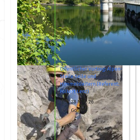
Öffentlicher Vortrag: Alpen-
Steile Seile und
Himmelsleitern (Referent:
Folkert Lenz)
28 Nov. 26
Goslar