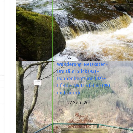
Wanderung: Netzkater -
Dreitälerblick (93) -
Poppenbergturm (92) -
Ilfelder Wetterfahne (95)
und zurück
27 Sep. 26