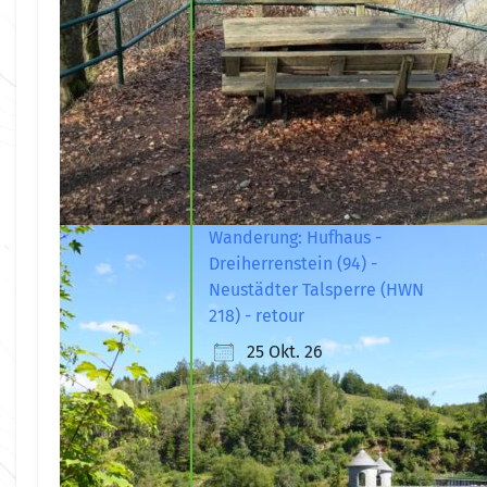
Wanderung: Hufhaus -
Dreiherrenstein (94) -
Neustädter Talsperre (HWN
218) - retour
25 Okt. 26