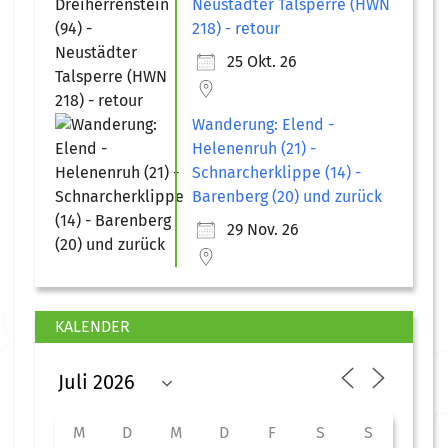
Neustädter Talsperre (HWN
218) - retour
25 Okt. 26
Wanderung: Elend -
Helenenruh (21) -
Schnarcherklippe (14) -
Barenberg (20) und zurück
29 Nov. 26
KALENDER
M
D
M
D
F
S
S