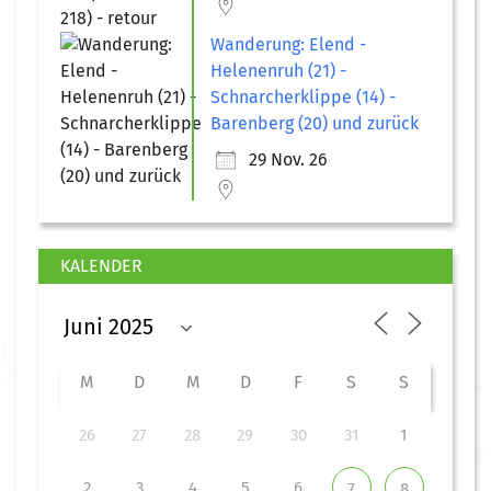
Wanderung: Elend -
Helenenruh (21) -
Schnarcherklippe (14) -
Barenberg (20) und zurück
29 Nov. 26
KALENDER
M
D
M
D
F
S
S
26
27
28
29
30
31
1
2
3
4
5
6
7
8