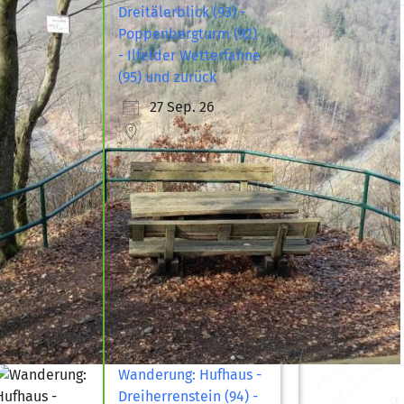
Dreitälerblick (93) -
Poppenbergturm (92)
- Ilfelder Wetterfahne
(95) und zurück
27 Sep. 26
Wanderung: Hufhaus -
Dreiherrenstein (94) -