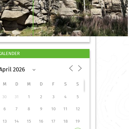
KALENDER
M
D
M
D
F
S
S
30
31
1
2
3
4
5
6
7
8
9
10
11
12
13
14
15
16
17
18
19