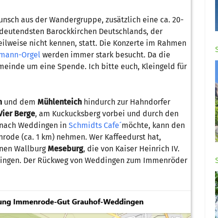
nsch aus der Wandergruppe, zusätzlich eine ca. 20-
edeutendsten Barockkirchen Deutschlands, der
teilweise nicht kennen, statt. Die Konzerte im Rahmen
tmann-Orgel
werden immer stark besucht. Da die
emeinde um eine Spende. Ich bitte euch, Kleingeld für
h
und dem
Mühlenteich
hindurch zur Hahndorfer
Vier Berge
, am Kuckucksberg vorbei und durch den
 nach Weddingen in
Schmidts Cafe´
möchte, kann den
rode (ca. 1 km) nehmen. Wer Kaffeedurst hat,
enen Wallburg
Meseburg
, die von Kaiser Heinrich IV.
ddingen. Der Rückweg von Weddingen zum Immenröder