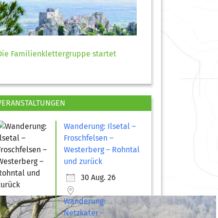
Die Familienklettergruppe startet
VERANSTALTUNGEN
Wanderung: Ilsetal –
Froschfelsen –
Westerberg – Rohntal
und zurück
30 Aug. 26
Wanderung:
Netzkater -