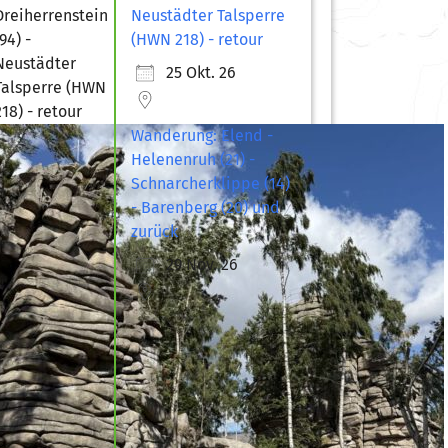
Neustädter Talsperre
(HWN 218) - retour
25 Okt. 26
Wanderung: Elend -
Helenenruh (21) -
Schnarcherklippe (14)
- Barenberg (20) und
zurück
29 Nov. 26