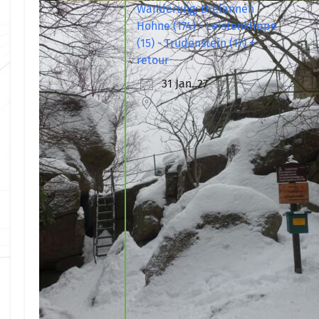
Wanderung: Dreiannen
Hohne (174) - Leistenklippe
(15) - Trudenstein (17) +
retour
31 Jan. 27