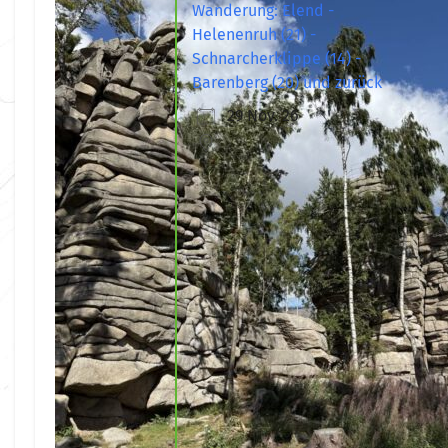
Wanderung: Elend -
Helenenruh (21) -
Schnarcherklippe (14) -
Barenberg (20) und zurück
29 Nov. 26