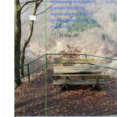
Wanderung: Netzkater -
Dreitälerblick (93) -
Poppenbergturm (92) -
Ilfelder Wetterfahne (95)
und zurück
27 Sep. 26