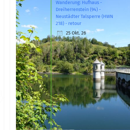
Wanderung: Hufhaus -
Dreiherrenstein (94) -
Neustädter Talsperre (HWN
218) - retour
25 Okt. 26