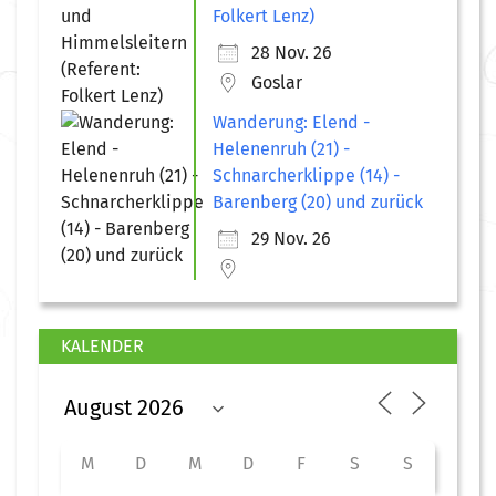
Folkert Lenz)
28 Nov. 26
Goslar
Wanderung: Elend -
Helenenruh (21) -
Schnarcherklippe (14) -
Barenberg (20) und zurück
29 Nov. 26
KALENDER
M
D
M
D
F
S
S