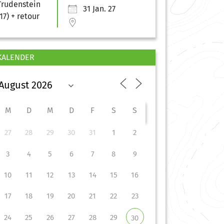
31 Jan. 27
KALENDER
M
D
M
D
F
S
S
27
28
29
30
31
1
2
3
4
5
6
7
8
9
10
11
12
13
14
15
16
17
18
19
20
21
22
23
24
25
26
27
28
29
30