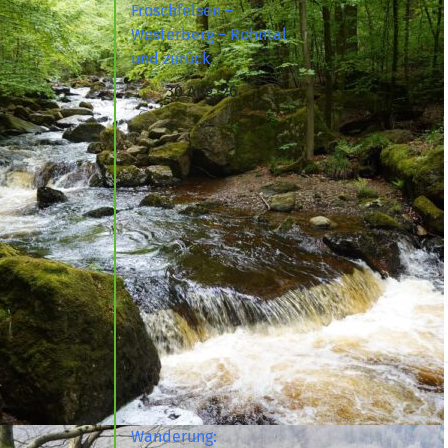
Froschfelsen –
Westerberg – Rohntal
und zurück
30 Aug. 26
Wanderung: