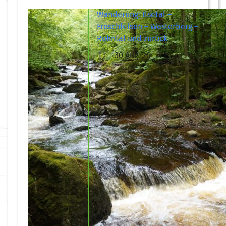
Wanderung: Ilsetal –
Froschfelsen – Westerberg –
Rohntal und zurück
30 Aug. 26