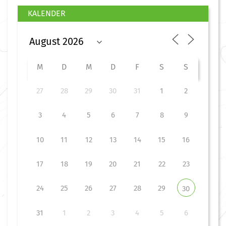
KALENDER
M
D
M
D
F
S
S
27
28
29
30
31
1
2
3
4
5
6
7
8
9
10
11
12
13
14
15
16
17
18
19
20
21
22
23
24
25
26
27
28
29
30
31
1
2
3
4
5
6