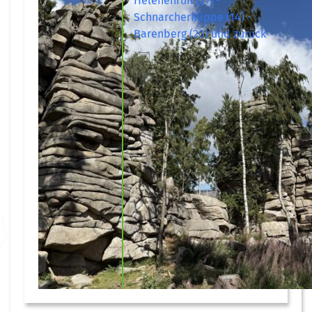
Helenenruh (21) -
Schnarcherklippe (14) -
Barenberg (20) und zurück
29 Nov. 26