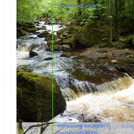
Rohntal und zurück
30 Aug. 26
Wanderung: Netzkater -
Dreitälerblick (93) -