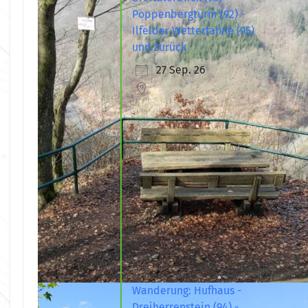
Poppenbergturm (92) -
Ilfelder Wetterfahne (95)
und zurück
27 Sep. 26
Wanderung: Hufhaus -
Dreiherrenstein (94) -