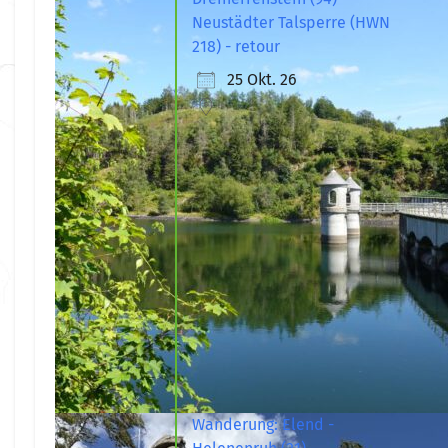
Neustädter Talsperre (HWN
218) - retour
25 Okt. 26
Wanderung: Elend -