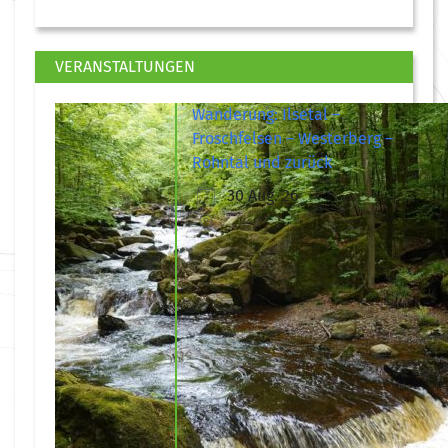
VERANSTALTUNGEN
Wanderung: Ilsetal –
Froschfelsen – Westerberg –
Rohntal und zurück
30 Aug. 26