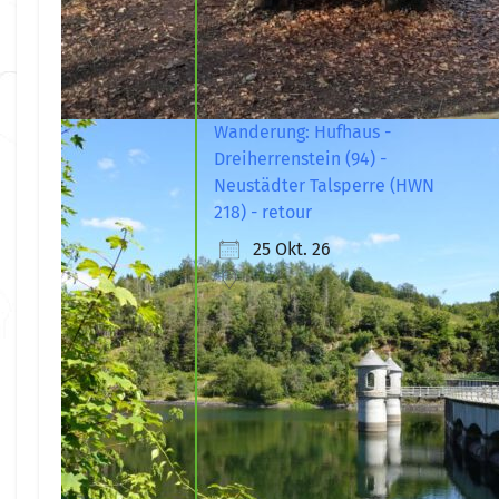
Wanderung: Hufhaus -
Dreiherrenstein (94) -
Neustädter Talsperre (HWN
218) - retour
25 Okt. 26