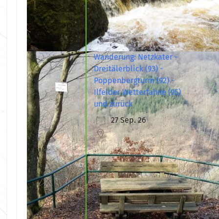
Wanderung: Netzkater -
Dreitälerblick (93) -
Poppenbergturm (92) -
Ilfelder Wetterfahne (95)
und zurück
27 Sep. 26