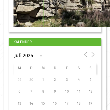
KALENDER
M
D
M
D
F
S
S
29
30
1
2
3
4
5
6
7
8
9
10
11
12
13
14
15
16
17
18
19