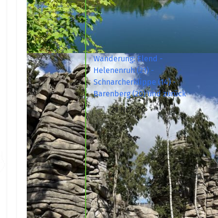
Wanderung: Elend -
Helenenruh (21) -
Schnarcherklippe (14) -
Barenberg (20) und zurück
29 Nov. 26