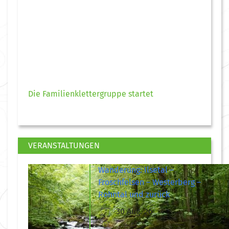
Die Familienklettergruppe startet
VERANSTALTUNGEN
Wanderung: Ilsetal –
Froschfelsen – Westerberg –
Rohntal und zurück
30 Aug. 26