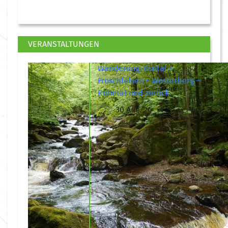
VERANSTALTUNGEN
Wanderung: Ilsetal –
Froschfelsen – Westerberg –
Rohntal und zurück
30 Aug. 26