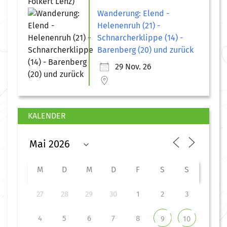
Wanderung: Elend -
Helenenruh (21) -
Schnarcherklippe (14) -
Barenberg (20) und zurück
29 Nov. 26
KALENDER
M
D
M
D
F
S
S
27
28
29
30
1
2
3
4
5
6
7
8
9
10