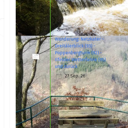
Wanderung: Netzkater -
Dreitälerblick (93) -
Poppenbergturm (92) -
Ilfelder Wetterfahne (95)
und zurück
27 Sep. 26