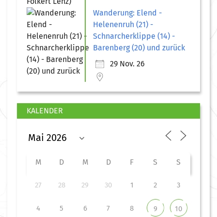
Wanderung: Elend -
Helenenruh (21) -
Schnarcherklippe (14) -
Barenberg (20) und zurück
29 Nov. 26
KALENDER
M
D
M
D
F
S
S
27
28
29
30
1
2
3
4
5
6
7
8
9
10