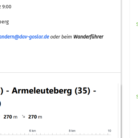
z 9:00
berg
andern@dav-goslar.de
oder beim
Wanderführer