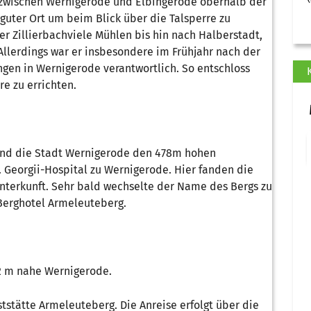
h zwischen Wernigerode und Elbingerode oberhalb der
n guter Ort um beim Blick über die Talsperre zu
er Zillierbachviele Mühlen bis hin nach Halberstadt,
llerdings war er insbesondere im Frühjahr nach der
en in Wernigerode verantwortlich. So entschloss
re zu errichten.
 und die Stadt Wernigerode den 478m hohen
. Georgii-Hospital zu Wernigerode. Hier fanden die
nterkunft. Sehr bald wechselte der Name des Bergs zu
 Berghotel Armeleuteberg.
62 m nahe Wernigerode.
tstätte Armeleuteberg. Die Anreise erfolgt über die