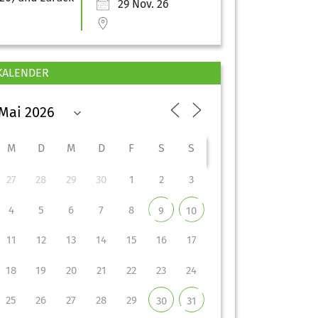
29 Nov. 26
KALENDER
M
D
M
D
F
S
S
27
28
29
30
1
2
3
4
5
6
7
8
9
10
11
12
13
14
15
16
17
18
19
20
21
22
23
24
25
26
27
28
29
30
31