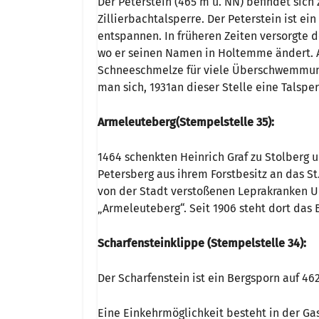
Der Peterstein (465 m ü. NN) befindet sic
Zillierbachtalsperre. Der Peterstein ist ei
entspannen. In früheren Zeiten versorgte d
wo er seinen Namen in Holtemme ändert. A
Schneeschmelze für viele Überschwemmung
man sich, 1931an dieser Stelle eine Talsper
Armeleuteberg(Stempelstelle 35):
1464 schenkten Heinrich Graf zu Stolberg
Petersberg aus ihrem Forstbesitz an das St
von der Stadt verstoßenen Leprakranken U
„Armeleuteberg“. Seit 1906 steht dort das
Scharfensteinklippe (Stempelstelle 34):
Der Scharfenstein ist ein Bergsporn auf 4
Eine Einkehrmöglichkeit besteht in der Gas