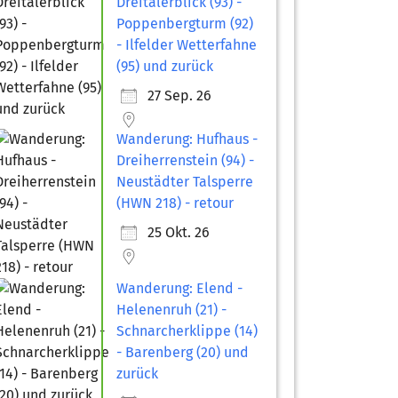
Dreitälerblick (93) -
Poppenbergturm (92)
- Ilfelder Wetterfahne
(95) und zurück
27 Sep. 26
Wanderung: Hufhaus -
Dreiherrenstein (94) -
Neustädter Talsperre
(HWN 218) - retour
25 Okt. 26
Wanderung: Elend -
Helenenruh (21) -
Schnarcherklippe (14)
- Barenberg (20) und
zurück