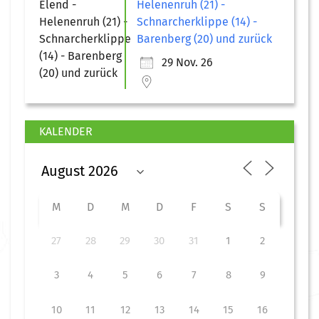
Helenenruh (21) -
Schnarcherklippe (14) -
Barenberg (20) und zurück
29 Nov. 26
KALENDER
M
D
M
D
F
S
S
27
28
29
30
31
1
2
3
4
5
6
7
8
9
10
11
12
13
14
15
16