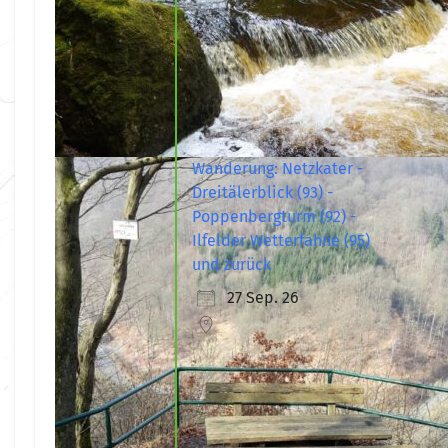
Wanderung: Netzkater -
Dreitälerblick (93) -
Poppenbergturm (92) -
Ilfelder Wetterfahne (95)
und zurück
27 Sep. 26