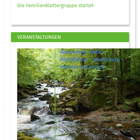
Die Familienklettergruppe startet
VERANSTALTUNGEN
Wanderung: Ilsetal –
Froschfelsen – Westerberg –
Rohntal und zurück
30 Aug. 26