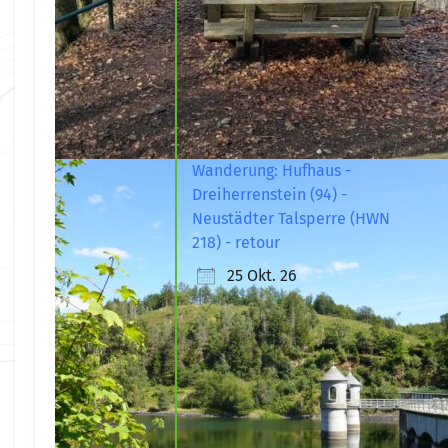
Wanderung: Hufhaus -
Dreiherrenstein (94) -
Neustädter Talsperre (HWN
218) - retour
25 Okt. 26