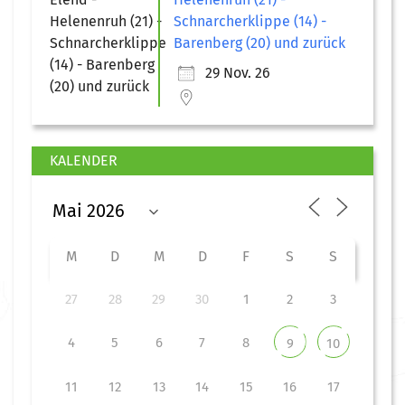
Schnarcherklippe (14) -
Barenberg (20) und zurück
29 Nov. 26
KALENDER
M
D
M
D
F
S
S
27
28
29
30
1
2
3
4
5
6
7
8
9
10
11
12
13
14
15
16
17