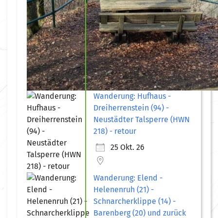
Wanderung: Hufhaus -
Dreiherrenstein (94) -
Neustädter Talsperre (HWN
218) - retour
25 Okt. 26
Wanderung: Elend -
Helenenruh (21) -
Schnarcherklippe (14) -
Barenberg (20) und zurück