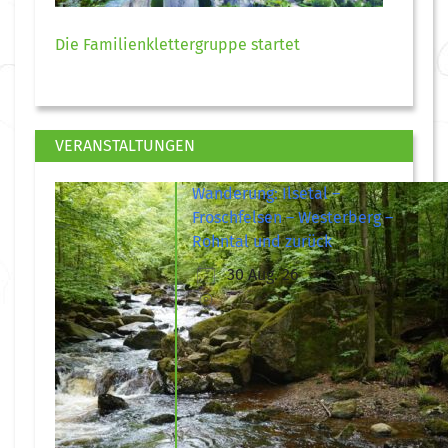
Die Familienklettergruppe startet
VERANSTALTUNGEN
Wanderung: Ilsetal –
Froschfelsen – Westerberg –
Rohntal und zurück
30 Aug. 26