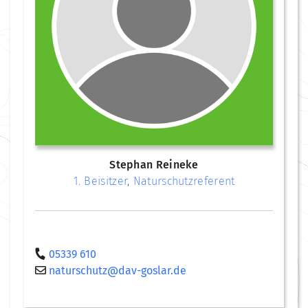
Stephan Reineke
1. Beisitzer
,
Naturschutzreferent
05339 610
naturschutz@dav-goslar.de