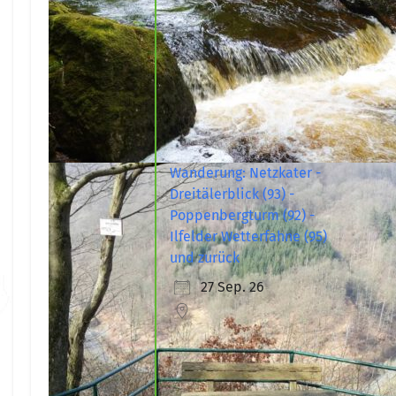
Wanderung: Netzkater -
Dreitälerblick (93) -
Poppenbergturm (92) -
Ilfelder Wetterfahne (95)
und zurück
27 Sep. 26