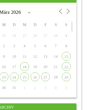
M
D
M
D
F
S
S
23
24
25
26
27
28
1
2
3
4
5
6
7
8
9
10
11
12
13
14
15
16
17
19
20
21
18
22
28
23
24
25
26
27
29
30
31
1
2
3
4
5
ARCHIV