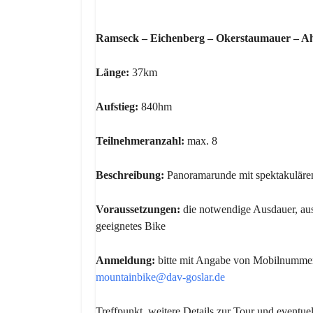
Ramseck – Eichenberg – Okerstaumauer – Ah
Länge:
37km
Aufstieg:
840hm
Teilnehmeranzahl:
max. 8
Beschreibung:
Panoramarunde mit spektakuläre
Voraussetzungen:
die notwendige Ausdauer, aus
geeignetes Bike
Anmeldung:
bitte mit Angabe von Mobilnumme
mountainbike@dav-goslar.de
Treffpunkt, weitere Details zur Tour und event